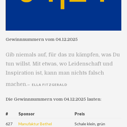
Gewinnnummern vom 04.12.2025
Gib niemals auf, für das zu kämpfen, was Du
tun willst. Mit etwas, wo Leidenschaft und
Inspiration ist, kann man nichts falsch
machen.
ELLA FITZGERALD
Die Gewinnnummern vom 04.12.2025 lauten:
#
Sponsor
Preis
627
Manufaktur Bethel
Schale klein, grün