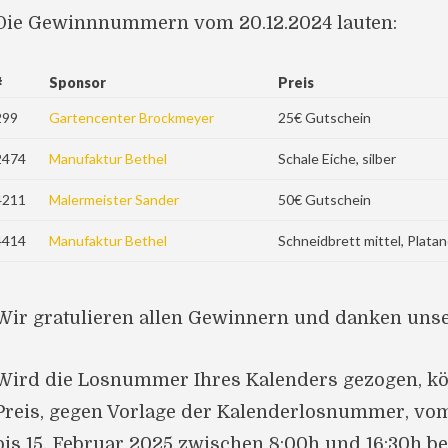
Die Gewinnnummern vom 20.12.2024 lauten:
#
Sponsor
Preis
299
Gartencenter Brockmeyer
25€ Gutschein
2474
Manufaktur Bethel
Schale Eiche, silber
4211
Malermeister Sander
50€ Gutschein
4414
Manufaktur Bethel
Schneidbrett mittel, Plata
Wir gratulieren allen Gewinnern und danken uns
Wird die Losnummer Ihres Kalenders gezogen, kö
Preis, gegen Vorlage der Kalenderlosnummer, vo
bis 15. Februar 2025 zwischen 8:00h und 16:30h b