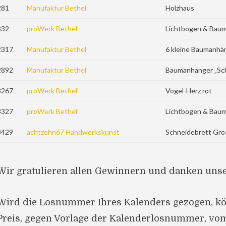
281
Manufaktur Bethel
Holzhaus
832
proWerk Bethel
Lichtbogen & Baum
2317
Manufaktur Bethel
6 kleine Baumanhä
2892
Manufaktur Bethel
Baumanhänger „Sc
3267
proWerk Bethel
Vogel-Herz rot
3327
proWerk Bethel
Lichtbogen & Baum
3429
achtzehn67 Handwerkskunst
Schneidebrett Gro
Wir gratulieren allen Gewinnern und danken uns
Wird die Losnummer Ihres Kalenders gezogen, kö
Preis, gegen Vorlage der Kalenderlosnummer, vo