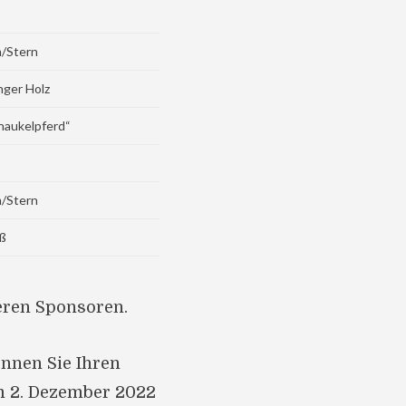
/Stern
nger Holz
haukelpferd“
/Stern
ß
eren Sponsoren.
nnen Sie Ihren
m 2. Dezember 2022