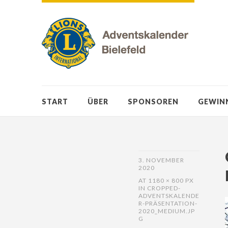
START
ÜBER
SPONSOREN
GEWIN
3. NOVEMBER
2020
AT
1180 × 800 PX
IN
CROPPED-
ADVENTSKALENDE
R-PRÄSENTATION-
2020_MEDIUM.JP
G