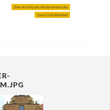
Eine Activity des Fördervereins des
Lions Club Bielefeld
R-
M.JPG