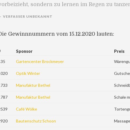
vorbeizieht, sondern zu lernen im Regen zu tanzen
VERFASSER UNBEKANNT
Die Gewinnnummern vom 15.12.2020 lauten:
#
Sponsor
Preis
135
Gartencenter Brockmeyer
Warengu
1020
Optik Winter
Gutsche
1733
Manufaktur Bethel
Schneidb
1787
Manufaktur Bethel
Schale m
2539
Café Wölke
Torteng
2920
Bautenschutz Schoon
Massage