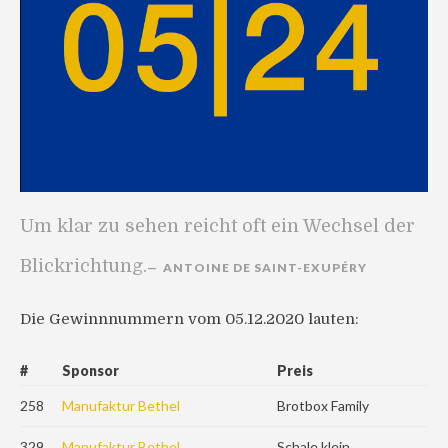
Um klar zu sehen reicht oft ein Wechsel der
Blickrichtung.
ANTOINE DE SAINT-EXUPÉRY
Die Gewinnnummern vom 05.12.2020 lauten:
#
Sponsor
Preis
258
Manufaktur Bethel
Brotbox Family
329
Manufaktur Bethel
Schale klein