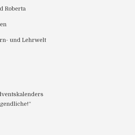
d Roberta
ten
ern- und Lehrwelt
Adventskalenders
ugendliche!“