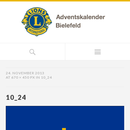
24. NOVEMBER 2013
AT
670 × 450 PX
IN
10_24
10_24