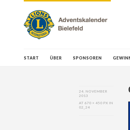
START
ÜBER
SPONSOREN
GEWIN
24. NOVEMBER
2013
AT
670 × 450 PX
IN
02_24